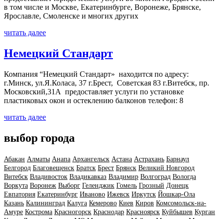
в том числе и Москве, Екатеринбурге, Воронеже, Брянске,
Ярославле, Смоленске и многих других
читать далее
Немецкий Стандарт
Компания “Немецкий Стандарт» находится по адресу:
г.Минск, ул.Я.Коласа, 37 г.Брест, Советская 83 г.Витебск, пр.
Московский,31А предоставляет услуги по установке
пластиковых окон и остеклению балконов телефон: 8
читать далее
выбор города
Абакан
Алматы
Анапа
Архангельск
Астана
Астрахань
Барнаул
Белгород
Благовещенск
Братск
Брест
Брянск
Великий Новгород
Витебск
Владивосток
Владикавказ
Владимир
Волгоград
Вологда
Воркута
Воронеж
Выборг
Геленджик
Гомель
Грозный
Донецк
Евпатория
Екатеринбург
Иваново
Ижевск
Иркутск
Йошкар-Ола
Казань
Калининград
Калуга
Кемерово
Киев
Киров
Комсомольск-на-
Амуре
Кострома
Красногорск
Краснодар
Красноярск
Куйбышев
Курган