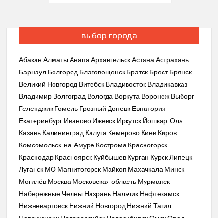
по
записям
выбор города
Абакан
Алматы
Анапа
Архангельск
Астана
Астрахань
Барнаул
Белгород
Благовещенск
Братск
Брест
Брянск
Великий Новгород
Витебск
Владивосток
Владикавказ
Владимир
Волгоград
Вологда
Воркута
Воронеж
Выборг
Геленджик
Гомель
Грозный
Донецк
Евпатория
Екатеринбург
Иваново
Ижевск
Иркутск
Йошкар-Ола
Казань
Калининград
Калуга
Кемерово
Киев
Киров
Комсомольск-на-Амуре
Кострома
Красногорск
Краснодар
Красноярск
Куйбышев
Курган
Курск
Липецк
Луганск
МО
Магнитогорск
Майкоп
Махачкала
Минск
Могилёв
Москва
Московская область
Мурманск
Набережные Челны
Назрань
Нальчик
Нефтекамск
Нижневартовск
Нижний Новгород
Нижний Тагил
Новокузнецк
Новороссийск
Новосибирск
Омск
Орел