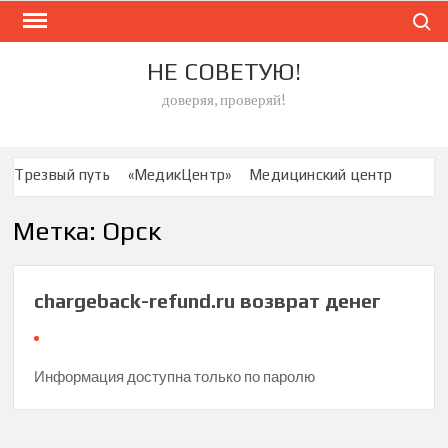
Skip
Search
to
content
НЕ СОВЕТУЮ!
доверяя, проверяй!
Трезвый путь
«МедикЦентр»
Медицинский центр
ООО «МЕДИКОМ» Брянск
Метка:
Орск
Специализированный Центр по лечению асептического
некроза
Стоматология «Совершенство»
chargeback-refund.ru возврат денег
Сеть стоматологических клиник “Дантистъ”
Клиника «Ориентир»
медицинский центр «Николь»
Клиника ЦСМ
Информация доступна только по паролю