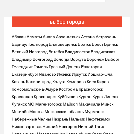
по
записям
выбор города
Абакан
Алматы
Анапа
Архангельск
Астана
Астрахань
Барнаул
Белгород
Благовещенск
Братск
Брест
Брянск
Великий Новгород
Витебск
Владивосток
Владикавказ
Владимир
Волгоград
Вологда
Воркута
Воронеж
Выборг
Геленджик
Гомель
Грозный
Донецк
Евпатория
Екатеринбург
Иваново
Ижевск
Иркутск
Йошкар-Ола
Казань
Калининград
Калуга
Кемерово
Киев
Киров
Комсомольск-на-Амуре
Кострома
Красногорск
Краснодар
Красноярск
Куйбышев
Курган
Курск
Липецк
Луганск
МО
Магнитогорск
Майкоп
Махачкала
Минск
Могилёв
Москва
Московская область
Мурманск
Набережные Челны
Назрань
Нальчик
Нефтекамск
Нижневартовск
Нижний Новгород
Нижний Тагил
Новокузнецк
Новороссийск
Новосибирск
Омск
Орел