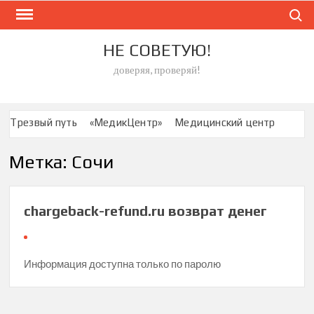
Skip
Search
to
content
НЕ СОВЕТУЮ!
доверяя, проверяй!
Трезвый путь
«МедикЦентр»
Медицинский центр
ООО «МЕДИКОМ» Брянск
Метка:
Сочи
Специализированный Центр по лечению асептического
некроза
Стоматология «Совершенство»
chargeback-refund.ru возврат денег
Сеть стоматологических клиник “Дантистъ”
Клиника «Ориентир»
медицинский центр «Николь»
Клиника ЦСМ
Информация доступна только по паролю