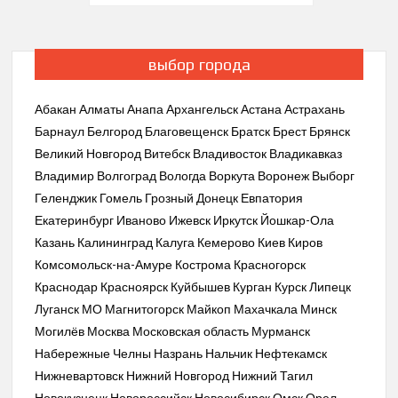
по
записям
выбор города
Абакан
Алматы
Анапа
Архангельск
Астана
Астрахань
Барнаул
Белгород
Благовещенск
Братск
Брест
Брянск
Великий Новгород
Витебск
Владивосток
Владикавказ
Владимир
Волгоград
Вологда
Воркута
Воронеж
Выборг
Геленджик
Гомель
Грозный
Донецк
Евпатория
Екатеринбург
Иваново
Ижевск
Иркутск
Йошкар-Ола
Казань
Калининград
Калуга
Кемерово
Киев
Киров
Комсомольск-на-Амуре
Кострома
Красногорск
Краснодар
Красноярск
Куйбышев
Курган
Курск
Липецк
Луганск
МО
Магнитогорск
Майкоп
Махачкала
Минск
Могилёв
Москва
Московская область
Мурманск
Набережные Челны
Назрань
Нальчик
Нефтекамск
Нижневартовск
Нижний Новгород
Нижний Тагил
Новокузнецк
Новороссийск
Новосибирск
Омск
Орел