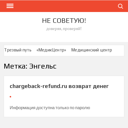
Skip
Search
to
content
НЕ СОВЕТУЮ!
доверяя, проверяй!
Трезвый путь
«МедикЦентр»
Медицинский центр
ООО «МЕДИКОМ» Брянск
Метка:
Энгельс
Специализированный Центр по лечению асептического
некроза
Стоматология «Совершенство»
chargeback-refund.ru возврат денег
Сеть стоматологических клиник “Дантистъ”
Клиника «Ориентир»
медицинский центр «Николь»
Клиника ЦСМ
Информация доступна только по паролю